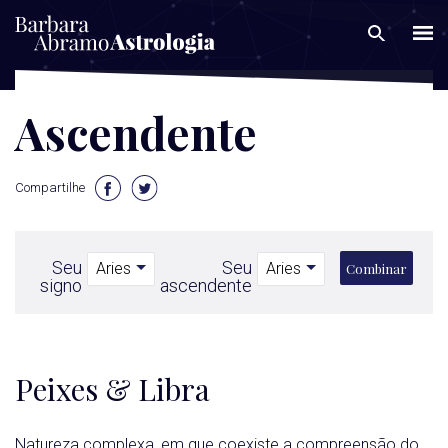
Ascendente
Compartilhe
Seu
Seu
Combinar
signo
ascendente
Peixes & Libra
Natureza complexa, em que coexiste a compreensão do