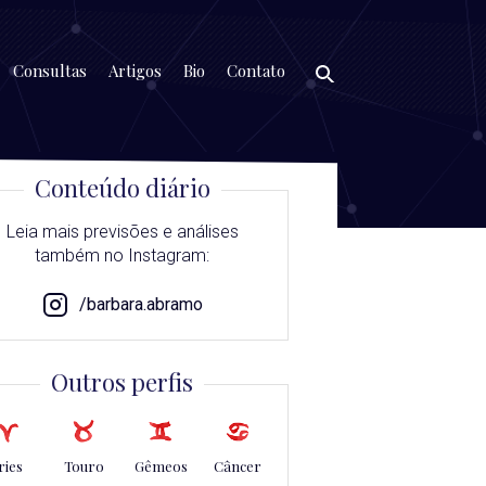
Consultas
Artigos
Bio
Contato
Conteúdo diário
Leia mais previsões e análises
também no Instagram:
/barbara.abramo
Outros perfis
ries
Touro
Gêmeos
Câncer