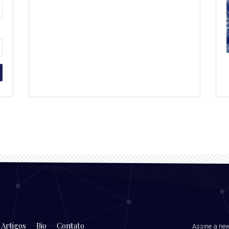
Artigos
Bio
Contato
Assine a new