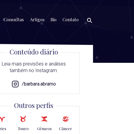
Consultas
Artigos
Bio
Contato
Conteúdo diário
Leia mais previsões e análises
também no Instagram:
/barbara.abramo
Outros perfis
ries
Touro
Gêmeos
Câncer