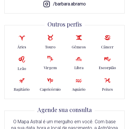
/barbara.abramo
Outros perfis
Áries
Touro
Gêmeos
Câncer
Virgem
Libra
Escorpião
Leão
Sagitário
Capricórnio
Aquário
Peixes
Agende sua consulta
O Mapa Astral é um mergulho em você. Com base
na sua data, hora e local de nascimento, a Astróloga