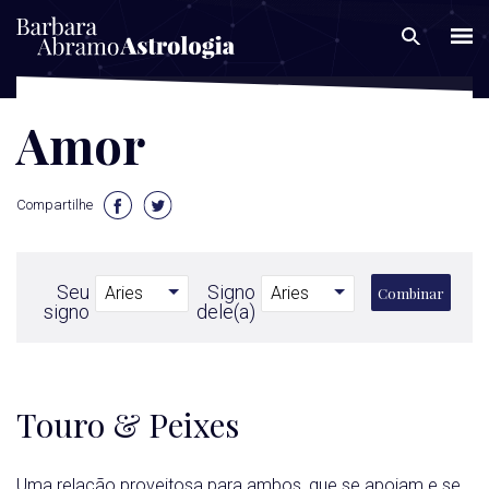
Amor
Compartilhe
Seu
Signo
Combinar
signo
dele(a)
Touro & Peixes
Uma relação proveitosa para ambos, que se apoiam e se