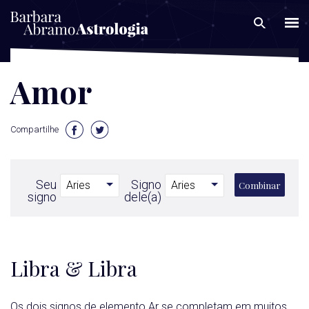
Amor
Compartilhe
Seu
Signo
Combinar
signo
dele(a)
Libra & Libra
Os dois signos de elemento Ar se completam em muitos