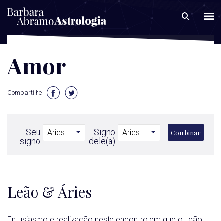
Amor
Compartilhe
Seu
Signo
Combinar
signo
dele(a)
Leão & Áries
Entusiasmo e realização neste encontro em que o Leão