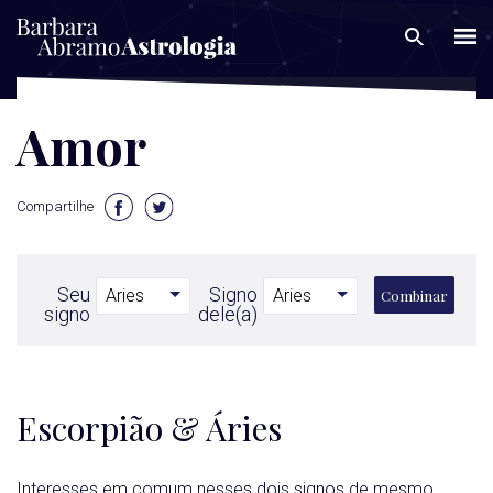
Amor
Compartilhe
Seu
Signo
Combinar
signo
dele(a)
Escorpião & Áries
Interesses em comum nesses dois signos de mesmo